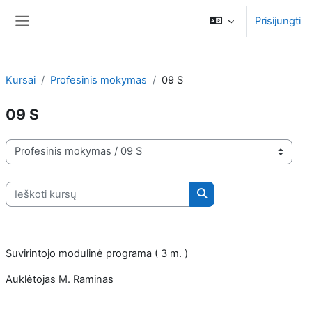
Pereiti į pagrindinį turinį
Prisijungti
Šoninis skydelis
Kursai
Profesinis mokymas
09 S
09 S
Kursų kategorijos
Ieškoti kursų
Ieškoti kursų
Suvirintojo modulinė programa ( 3 m. )
Auklėtojas
M. Raminas