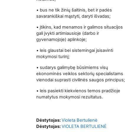
• bus ne tik žinių šaltinis, bet ir padės
savarankiškai mąstyti, daryti išvadas;
• įtikins, kad menamos ir galimos situacijos
gali įvykti artimiausioje (darbo ir
gyvenamojoje) aplinkoje;
• leis glaustai bei sistemingai įsisavinti
mokymosi turinį;
• sudarys galimybę būsimiems visų
ekonominės veiklos sektorių specialistams
vienodai suprasti civilinės saugos principus;
• leis pasiekti kiekvienos temos pradžioje
numatytus mokymosi rezultatus.
Dėstytojas:
Violeta Bertulienė
Dėstytojas:
VIOLETA BERTULIENĖ