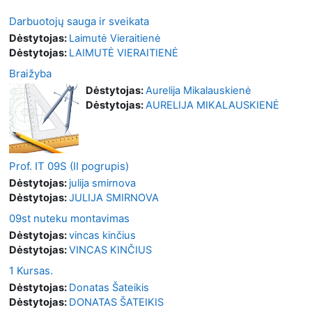
Darbuotojų sauga ir sveikata
Dėstytojas:
Laimutė Vieraitienė
Dėstytojas:
LAIMUTĖ VIERAITIENĖ
Braižyba
Dėstytojas:
Aurelija Mikalauskienė
Dėstytojas:
AURELIJA MIKALAUSKIENĖ
Prof. IT 09S (II pogrupis)
Dėstytojas:
julija smirnova
Dėstytojas:
JULIJA SMIRNOVA
09st nuteku montavimas
Dėstytojas:
vincas kinčius
Dėstytojas:
VINCAS KINČIUS
1 Kursas.
Dėstytojas:
Donatas Šateikis
Dėstytojas:
DONATAS ŠATEIKIS