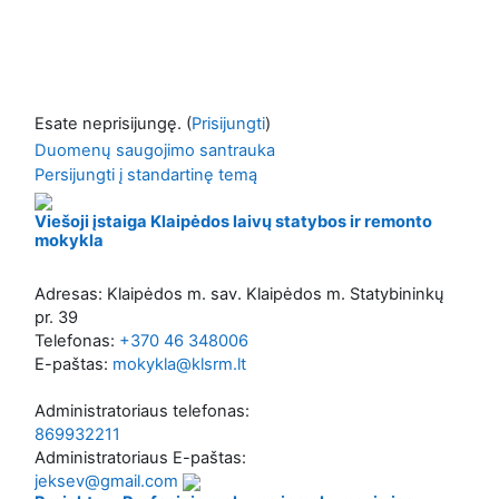
Esate neprisijungę. (
Prisijungti
)
Duomenų saugojimo santrauka
Persijungti į standartinę temą
Viešoji įstaiga Klaipėdos laivų statybos ir remonto
mokykla
Adresas: Klaipėdos m. sav. Klaipėdos m. Statybininkų
pr. 39
Telefonas:
+370 46 348006
E-paštas:
mokykla@klsrm.lt
Administratoriaus telefonas:
869932211
Administratoriaus E-paštas:
jeksev@gmail.com