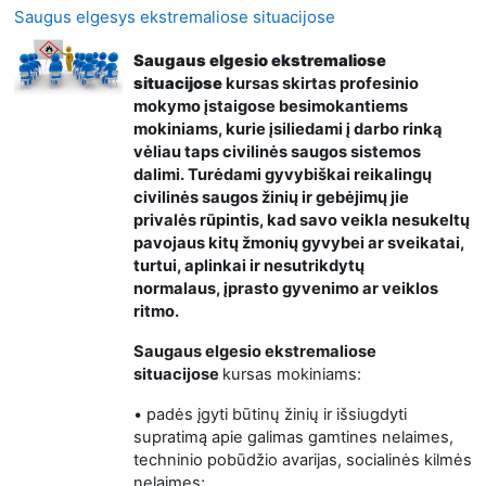
Saugus elgesys ekstremaliose situacijose
Saugaus elgesio ekstremaliose
situacijose
kursas skirtas
profesinio
mokymo įstaigose besimokantiems
mokiniams, kurie įsiliedami į darbo rinką
vėliau taps civilinės saugos sistemos
dalimi. Turėdami gyvybiškai reikalingų
civilinės saugos žinių ir gebėjimų j
ie
privalės rūpintis, kad savo veikla
nesukeltų
pavojaus kitų žmonių gyvybei ar sveikatai,
turtui, aplinkai ir nesutrikdytų
normalaus,
įprasto gyvenimo ar veiklos
ritmo.
Saugaus elgesio ekstremaliose
situacijose
kursas mokiniams:
• padės įgyti būtinų žinių ir išsiugdyti
supratimą apie galimas gamtines nelaimes,
techninio pobūdžio avarijas, socialinės kilmės
nelaimes;